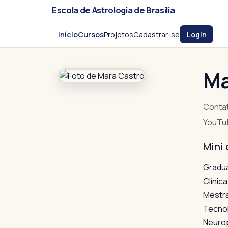
Escola de Astrologia de Brasília
Início
Cursos
Projetos
Cadastrar-se
Login
Ma
Conta
YouTu
Mini 
Gradua
Clínic
Mestra
Tecnol
Neurop