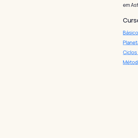
em Ast
Curs
Básico
Planet
Ciclos
Método